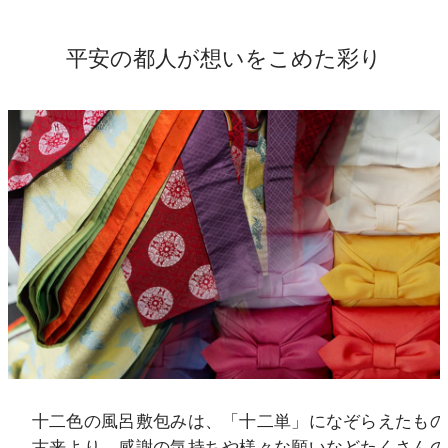
産地・原材料情報
包装紙
全包装100円(税込)
平安の都人が想いをこめた彩り
ギフトマナー
手提げ袋
「金」「茶」300円(税込)
ギフトサービス
外包み風呂敷
1,650円（税込）
開催中キャンペーン
おこめやノート
儀兵衛のお米の飲食店
十二色の風呂敷包みは、「十二単」になぞらえたもの
米料亭（祇園・銀座）
企業情報
古来より、感謝の気持ちや様々な願いなどたくさんの