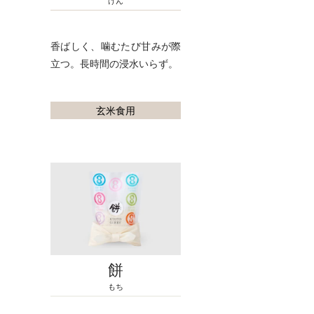
げん
香ばしく、噛むたび甘みが際
立つ。長時間の浸水いらず。
玄米食用
餅
もち