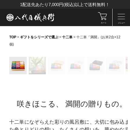
1配送先あたり7,000円(税込)以上で送料無料！
カート
メニュー
TOP
>
ギフトをシリーズで選ぶ
>
十二単
>
十二単「満開」(お米2合×12
個)
咲きほこる、
満開の贈りもの。
十二単になぞらえた彩りの風呂敷に、大切に包み込ま
た色とりどりの想い。たくさんの想いを、華やかな京