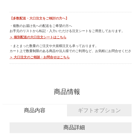
ポイントについて
【多数配送・大口注文をご検討の方へ】
ギフトを選ぶ
・複数のお届け先への配送をご希望の方へ
お手元のリストから転記・入力いただける注文シートをご用意しております。
＞ 個別配送の大口注文シートはこちら
価格帯別
・まとまった数量のご注文や大規模注文も承っております。
カート上で数量制限のある商品や法人様でのご利用など、お気軽にお問合せくださ
目的別
＞ 大口注文のご相談・お問合せはこちら
シリーズ別
ユーザーレビュー
商品情報
人気ランキング
即日お急ぎ発送
商品内容
ギフトオプション
eギフト
商品詳細