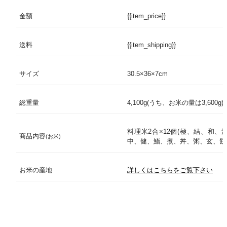
法人ご担当者様
金額
{{item_price}}
「季節限定箱」「金」「白」「
箱色
「京の四季」
ご自宅用商品を選ぶ
送料
{{item_shipping}}
包装紙
帯包装
【夏限定】厳選美味
サイズ
30.5×36×7cm
熨斗(のし)
商品1点につき1枚
儀兵衛のお米
総重量
4,100g(うち、お米の量は3,600g)
儀兵衛のお供
「一筆箋(いっぴつせん)」「
メッセージ同梱
セージカード(会員限定サービス
から商品1点につき1枚
料理米2合×12個(極、結、和、
儀兵衛のカレー
商品内容
(お米)
中、健、鮨、煮、丼、粥、玄、餅
命名札(出産内祝専用)
商品1点につき1組
特集コンテンツ
お米の産地
詳しくはこちらをご覧下さい
お米へのこだわり
ギフトへのこだわり
手紙同梱
110円(税込)