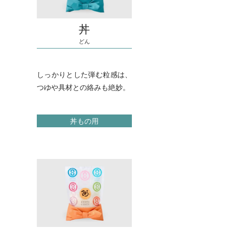
丼
どん
しっかりとした弾む粒感は、
つゆや具材との絡みも絶妙。
丼もの用