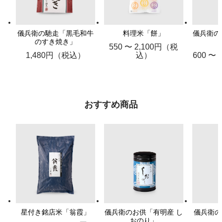
儀兵衛の馳走「黒毛和牛
料理米「餅」
儀兵衛の
のすき焼き」
550 〜 2,100円（税
1,480円（税込）
込）
600 〜
おすすめ商品
星付き銘店米「翁霞」
儀兵衛のお供「有明産 し
儀兵衛の
おのり」