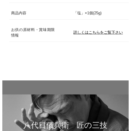
商品内容
「塩」×1個(25g)
お米へのこだわり
お供の原材料・賞味期限
お米の炊き方
詳しくはこちらをご覧下さい
情報
産地・原材料情報
開催中キャンペーン
おこめやノート
米料亭（祇園・銀座）
企業情報
八代目儀兵衛 匠の三技