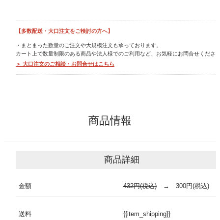
お支払いについて
【多数配送・大口注文をご検討の方へ】
お支払い
・まとまった数量のご注文や大規模注文も承っております。
カート上で数量制限のある商品や法人様でのご利用など、お気軽にお問合せくださ
配送/送料
＞ 大口注文のご相談・お問合せはこちら
商品を選ぶ
商品情報
【夏限定】厳選美味
儀兵衛のお米
商品詳細
儀兵衛のお供
金額
432円(税込)
→ 300円(税込)
儀兵衛のカレー
送料
{{item_shipping}}
特集コンテンツ