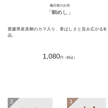
儀兵衛のお供
「鯛めし」
愛媛県産真鯛のカマ入り、香ばしさと旨み広がる極
品。
1,080
円（税込）