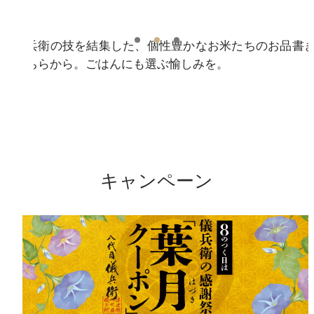
お米へのこだわり
儀兵衛の技を結集した、個性豊かなお米たちのお品書
こちらから。ごはんにも選ぶ愉しみを。
お米の炊き方
産地・原材料情報
開催中キャンペーン
おこめやノート
キャンペーン
米料亭（祇園・銀座）
企業情報