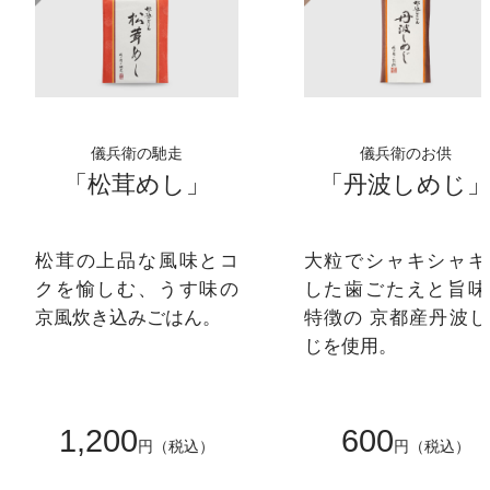
儀兵衛の馳走
儀兵衛のお供
「松茸めし」
「丹波しめじ
松茸の上品な風味とコ
大粒でシャキシャキ
クを愉しむ、うす味の
した歯ごたえと旨味
京風炊き込みごはん。
特徴の 京都産丹波し
じを使用。
1,200
600
円（税込）
円（税込）