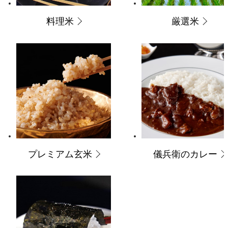
料理米
厳選米
プレミアム玄米
儀兵衛のカレー