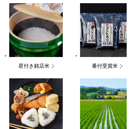
星付き銘店米
番付受賞米