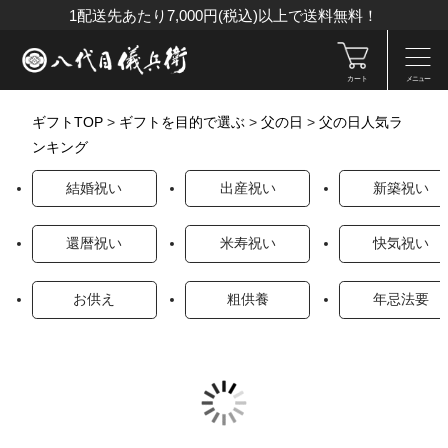
1配送先あたり7,000円(税込)以上で送料無料！
カート
メニュー
ギフトTOP
>
ギフトを目的で選ぶ
>
父の日
>
父の日人気ラ
ンキング
結婚祝い
出産祝い
新築祝い
還暦祝い
米寿祝い
快気祝い
お供え
粗供養
年忌法要