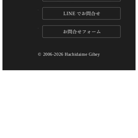
産地・原材料情報
ギフトマナー
ギフトサービス
開催中キャンペーン
© 2006-2026 Hachidaime Gihey
おこめやノート
儀兵衛のお米の飲食店
米料亭（祇園・銀座）
企業情報