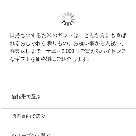
日持ちのするお米のギフトは、どんな方にも喜ば
れるおしゃれな贈りもの。お祝い事から内祝い、
ご注文について
香典返しまで、予算～2,000円で買えるハイセンス
なギフトを価格別にご紹介します。
ご利用ガイド
新規会員登録
よくあるご質問
価格帯で選ぶ
ギフト相談窓口
贈る目的で選ぶ
配送/送料/お支払い
シリーズから選ぶ