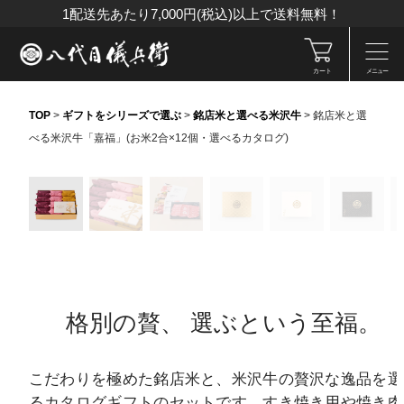
1配送先あたり7,000円(税込)以上で送料無料！
カート
メニュー
TOP
>
ギフトをシリーズで選ぶ
>
銘店米と選べる米沢牛
>
銘店米と選
べる米沢牛「嘉福」(お米2合×12個・選べるカタログ)
格別の贅、
選ぶという至福。
こだわりを極めた銘店米と、米沢牛の贅沢な逸品を選
るカタログギフトのセットです。すき焼き用や焼き肉