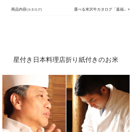
産地・原材料情報
商品内容
選べる米沢牛カタログ「嘉福」×
(カタログ)
手紙同梱
110円(税込)
ギフトマナー
ギフトサービス
包装紙
全包装100円(税込)
開催中キャンペーン
手提げ袋
「金」「茶」300円(税込)
星付き日本料理店折り紙付きのお米
おこめやノート
外包み風呂敷
1,650円(税込)
儀兵衛のお米の飲食店
米料亭（祇園・銀座）
企業情報