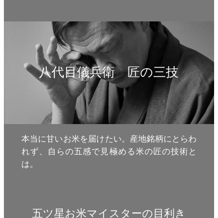
八代目儀兵衛 匠の三技
本当に甘いお米を届けたい。産地銘柄にとらわ
れず、自らの五感で見極める米の匠の技術と
は。
五ツ星お米マイスターの目利き