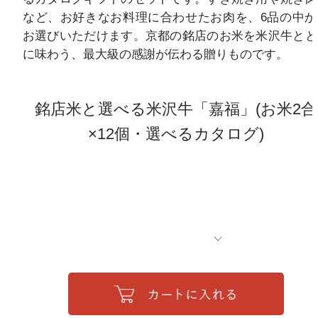
など、お好きなお料理に合わせたお肉を、6品の中か
お選びいただけます。京都の銘店のお米を米沢牛とと
に味わう、最大級の感謝が伝わる贈りものです。
銘店米と選べる米沢牛「嘉福」(お米2合
ご注文について
×12個・選べるカタログ)
ご利用ガイド
新規会員登録
よくあるご質問
ギフト相談窓口
配送/送料/お支払い