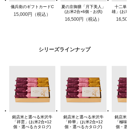
儀兵衛のギフトカードC
夏の京御膳「月下美人」
十二単
(お米2合×6個・お供)
雄」(お米
15,000円（税込）
16,500円（税込）
16,
シリーズラインナップ
銘店米と選べる米沢牛
銘店米と選べる米沢牛
銘店米
「祥雲」(お米2合×12
「粋華」(お米2合×12
「極味」
個・選べるカタログ)
個・選べるカタログ)
個・選