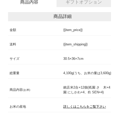
商品内容
ギフトオプション
法人ご担当者様
商品詳細
ご自宅用商品を選ぶ
金額
{{item_price}}
「季節限定箱」「金」「白」「
【夏限定】厳選美味
箱色
「京の四季」
儀兵衛のお米
送料
{{item_shipping}}
包装紙
帯包装
儀兵衛のお供
サイズ
30.5×36×7cm
熨斗(のし)
商品1点につき1枚
儀兵衛のカレー
総重量
4,100g(うち、お米の量は3,600g)
「一筆箋(いっぴつせん)」「
特集コンテンツ
メッセージ同梱
セージカード(会員限定サービス
から商品1点につき1枚
銘店米2合×12個(祇園 さゝ木×4
商品内容
(お米)
園 にしかわ×4、杦 SEN×4)
お米へのこだわり
命名札(出産内祝専用)
商品1点につき1組
お米の産地
詳しくはこちらをご覧下さい
ギフトへのこだわり