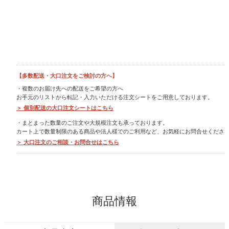
ポイントについて
ギフトを選ぶ
価格帯別
【多数配送・大口注文をご検討の方へ】
目的別
・複数のお届け先への配送をご希望の方へ
お手元のリストから転記・入力いただける注文シートをご用意しております。
＞ 個別配送の大口注文シートはこちら
シリーズ別
・まとまった数量のご注文や大規模注文も承っております。
カート上で数量制限のある商品や法人様でのご利用など、お気軽にお問合せくださ
ユーザーレビュー
＞ 大口注文のご相談・お問合せはこちら
人気ランキング
即日お急ぎ発送
商品情報
eギフト