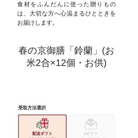
食材をふんだんに使った贈りもの
は、大切な方へ心温まるひとときを
ぶ
特集コンテンツ
お届けします。
味
お米へのこだわり
ギフトへのこだわり
春の京御膳「鈴蘭」(お
産地・原材料情報
米2合×12個・お供)
ギフトマナー
ギフトサービス
開催中キャンペーン
おこめやノート
受取方法選択
儀兵衛のお米の飲食
店
配送ギフト
eギフト