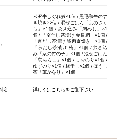
提げ袋
「金」「茶」350円(税込)
米沢牛しぐれ煮×1個 / 黒毛和牛のす
き焼き×2個 / 混ぜごはん「京のさく
包み風呂敷
対応しておりません
ら」×1個 / 炊き込み「鯛めし」×1
個 / 「京だし茶漬け 金目鯛」×1個 /
「京だし茶漬け 鰆西京焼き」×1個 /
)
「京だし茶漬け 鮪」×1個 / 炊き込
み「京の竹の子」×1個 / 混ぜごはん
「京ちらし」×1個 / しおのり×1個 /
ゆずのり×1個 / 梅干し×2個 / ほうじ
茶「華かをり」×1個
料名
詳しくはこちらをご覧下さい