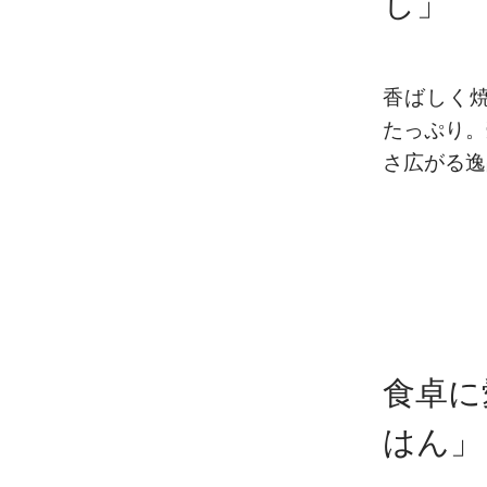
し」
香ばしく
たっぷり。
さ広がる逸
食卓に
はん」