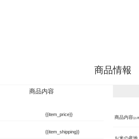
米料亭（祇園・銀座）
企業情報
商品情報
商品内容
{{item_price}}
「重箱」
手
商品内容
(お米
紙
{{item_shipping}}
帯包装
包
お米の産地