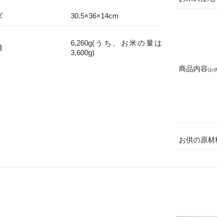
ズ
のし)
30.5×36×14cm
商品1点につき1枚
手
6,260g(うち、お米の量は
「一筆箋(いっぴつせん)」
外
量
3,600g)
「メッセージカード(会員限定
セージ同梱
サービス)」から商品1点につき
商品内容
(お供
1枚
札(出産内祝専
商品1点につき1組
お供の原材