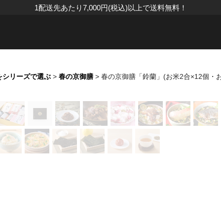
1配送先あたり7,000円(税込)以上で送料無料！
をシリーズで選ぶ
>
春の京御膳
>
春の京御膳「鈴蘭」(お米2合×12個・お