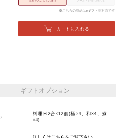
住所を入力してお届け
メール・SNSで贈れる
※こちらの商品はeギフト非対応です
ギフトオプション
紙同梱
料理米2合×12個(極×4、和×4、煮
110円(税込)
)
×4)
装紙
全包装100円(税込)
詳しくはこちらをご覧下さい